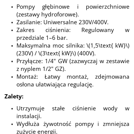
Pompy głębinowe i powierzchniowe
(zestawy hydroforowe).
Zasilanie: Uniwersalne 230V/400V.
Zakres ciśnienia: Regulowany w
przedziale 1–6 bar.
Maksymalna moc silnika: \(1,5\text{ kW}\)
(230V) / \(3\text{ kW}\) (400V).
Przyłącze: 1/4" GW (zazwyczaj w zestawie
z nyplem 1/2" GZ).
Montaż: Łatwy montaż, zdejmowana
osłona ułatwiająca regulację.
Zalety:
Utrzymuje stałe ciśnienie wody w
instalacji.
Wydłuża żywotność pompy i zmniejsza
zużycie energii.