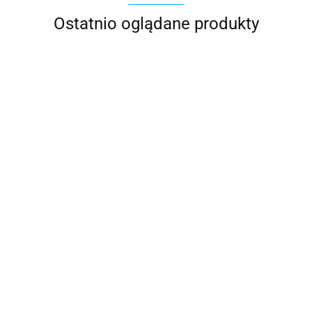
Ostatnio oglądane produkty
CERTECH
Chaxon
Elektroniczna ochrona
przed suchobiegiem
pompy i regulator
Włącznik/wyłącznik ciśnieniowy
450.00
ciśnienia ZDS RE-
z zabezpieczeniem przed
DAMBAT
START&GO