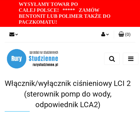
WYSYŁAMY TOWAR PO
CAŁEJ POLSCE! ***** ZAMÓW
BENTONIT LUB POLIMER TAKŻE DO
PACZKOMATU
!
(
0
)
Zaloguj się
Zarejestruj się
Dodaj zgłoszenie
Zgody cookies
Włącznik/wyłącznik ciśnieniowy LCI 2
(sterownik pomp do wody,
odpowiednik LCA2)