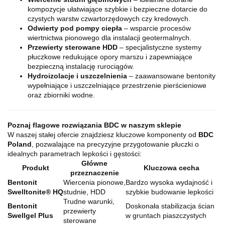
kompozycje ułatwiające szybkie i bezpieczne dotarcie do
czystych warstw czwartorzędowych czy kredowych.
Odwierty pod pompy ciepła
– wsparcie procesów
wiertnictwa pionowego dla instalacji geotermalnych.
Przewierty sterowane HDD
– specjalistyczne systemy
płuczkowe redukujące opory marszu i zapewniające
bezpieczną instalację rurociągów.
Hydroizolacje i uszczelnienia
– zaawansowane bentonity
wypełniające i uszczelniające przestrzenie pierścieniowe
oraz zbiorniki wodne.
Poznaj flagowe rozwiązania BDC w naszym sklepie
W naszej stałej ofercie znajdziesz kluczowe komponenty od
BDC
Poland
, pozwalające na precyzyjne przygotowanie płuczki o
idealnych parametrach lepkości i gęstości:
Główne
Produkt
Kluczowa cecha
przeznaczenie
Bentonit
Wiercenia pionowe,
Bardzo wysoka wydajność i
Swelltonite® HQ
studnie, HDD
szybkie budowanie lepkości
Trudne warunki,
Bentonit
Doskonała stabilizacja ścian
przewierty
Swellgel Plus
w gruntach piaszczystych
sterowane