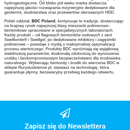
hydrogeologiczne. Od blisko pół wieku marka dostarcza
najwyższej jakości rozwiązania inżynieryjne dedykowane dla
geotermii, studniarstwa oraz przewiertów sterowanych HDD.
Polski oddział,
BDC Poland
, kontynuuje te tradycje, dostarczając
na krajowy rynek najwyższej klasy mieszanki polimerowo-
bentonitowe opracowane w specjalistycznych laboratoriach.
Każdy produkt – od flagowych bentonitów sodowych z serii
Swelltonite® i Swellgel, po dedykowane inhibitory i zagęstniki
polimerowe – powstaje z myślą o maksymalnej optymalizacji
procesu wiertniczego. Produkty BDC wyróżniają się wyjątkową
stabilnością parametrów, doskonałą zdolnością do wynoszenia
urobku i bezkompromisowym bezpieczeństwem dla środowiska
naturalnego. Wybierając bentonity i środki do wiercenia BDC w
sklepie
Rurystudzienne.pl
, stawiasz na technologię, która
gwarantuje płynny, bezawaryjny przebieg każdego odwiertu.
Zapisz się do Newslettera