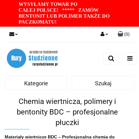
WYSYŁAMY TOWAR PO
CAŁEJ POLSCE! ***** ZAMÓW
BENTONIT LUB POLIMER TAKŻE DO
PACZKOMATU
!
(
0
)
Zaloguj się
Zarejestruj się
Dodaj zgłoszenie
Zgody cookies
Kategorie
Szukaj
Chemia wiertnicza, polimery i
bentonity BDC – profesjonalne
płuczki
Materiały wiertnicze BDC – Profesjonalna chemia do