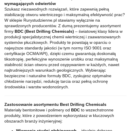
wymagających odwiertów
Szukasz niezawodnych rozwiązań, które zapewnią pełną
stabilizację otworu wiertniczego i maksymalną efektywność prac?
W sklepie
Rurystudzienne.pl
stawiamy wyłącznie na
sprawdzonych producentów. Z dumą prezentujemy asortyment
firmy
BDC (Best Drilling Chemicals)
– światowej klasy lidera w
produkcji specjalistycznej chemii wiertniczej i zaawansowanych
systemów płuczkowych. Produkty te powstają w oparciu o
najwyższe standardy jakości (w tym normy ISO 9001 oraz
certyfikacje OCMA/API), dzięki czemu gwarantują doskonałą
tiksotropię, perfekcyjne wynoszenie urobku oraz maksymalną
stabilność ścian otworu przed osypywaniem w każdych, nawet
najtrudniejszych warunkach geologicznych. Wybierając
bezpieczne i naturalne formuły BDC, zyskujesz optymalne
chłodzenie narzędzi, redukcję tarcia oraz pełną ochronę
środowiska i warstw wodonośnych.
Zastosowanie asortymentu Best Drilling Chemicals
Materiały bentonitowe i polimery od
BDC
to wszechstronne
produkty, które z powodzeniem wykorzystasz w kluczowych
obszarach branży inżynieryjnej:
Wiercenie studni głębinowych
– idealnie dobrane