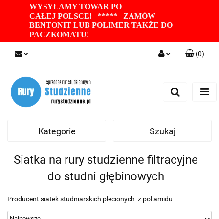
WYSYŁAMY TOWAR PO
CAŁEJ POLSCE! ***** ZAMÓW
BENTONIT LUB POLIMER TAKŻE DO
PACZKOMATU
!
(
0
)
Zaloguj się
Zarejestruj się
Dodaj zgłoszenie
Zgody cookies
Kategorie
Szukaj
Siatka na rury studzienne filtracyjne
do studni głębinowych
Producent siatek studniarskich plecionych z poliamidu