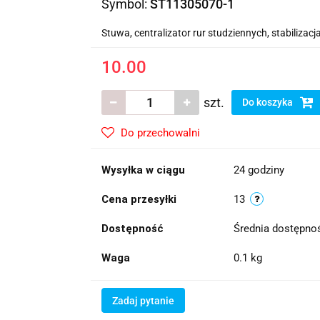
Symbol:
ST11305070-1
Stuwa, centralizator rur studziennych, stabiliza
10.00
szt.
Do koszyka
Do przechowalni
Wysyłka w ciągu
24 godziny
Cena przesyłki
13
Dostępność
Średnia dostępn
Waga
0.1 kg
Zadaj pytanie