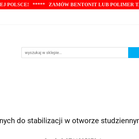
J POLSCE! ***** ZAMÓW BENTONIT LUB POLIMER 
RURY STUDZIENNE
INKLINOMETRY
PIEZOMET
UDNI
BENTONITY PRZEWIERTY
GŁOWICE
HY
E
STEROWANIE
HYDRAULIKA
AKCESORIA
E
Blog
KLINOMETRY
PIEZOMETRY
BENTONITY DO STUDNI
STEROWANIE
HYDRAULIKA
AKCESORIA
POMPY GŁĘ
nnych do stabilizacji w otworze studzienny