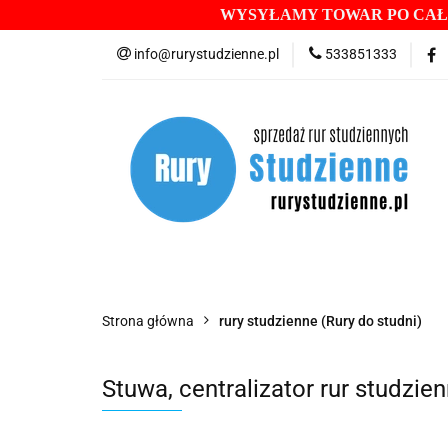
WYSYŁAMY TOWAR PO CAŁE
ASORTYMENT
info@rurystudzienne.pl
533851333
BENTONITY DO ST
WIERTNICE RĘCZN
POMPY GŁĘBINOW
ASORTYMENT
RURY STUDZIENNE
IN
Strona główna
rury studzienne (Rury do studni)
HYDROIZOLACJE
WIERTNICE RĘCZNE
Stuwa, centralizator rur studzie