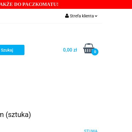
TAKŻE DO PACZKOMATU
!
RY
Strefa klienta
DROIZOLACJE
Zaloguj się
Zarejestruj się
Dodaj zgłoszenie
0,00 zł
0
Zgody cookies
BENTONITY PRZEWIERTY
GŁOWICE
BINOWE
Blog
m (sztuka)
STUWA