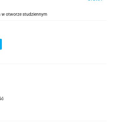
cja w otworze studziennym
ość