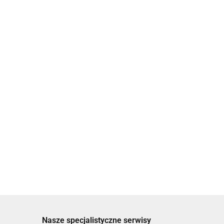
ceń
Stuwa, STUWAMIX koncentrat bentonitu i
polimeru do wiercenia studni na pluczke,
1 tona
5200.00
Nasze specjalistyczne serwisy