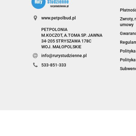
Płatność
www.petpolbud.pl
Zwroty, 
umowy
PETPOLONIA
Gwaranc
M.KOCZOT, A.TOMA SP. JAWNA
34-205 STRYSZAWA 178C
Regula
WOJ. MAŁOPOLSKIE
Polityka
info@rurystudzienne.pl
Polityka
533-851-333
Subwenc