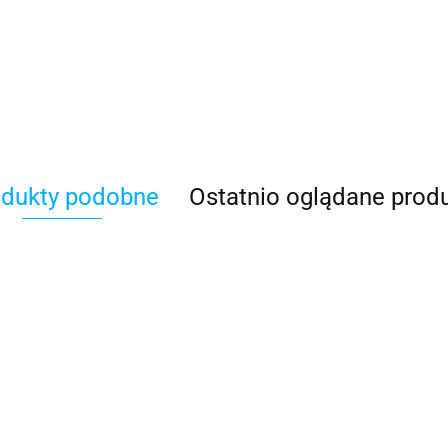
BBPLAST
odukty podobne
Ostatnio oglądane prod
CERTECH