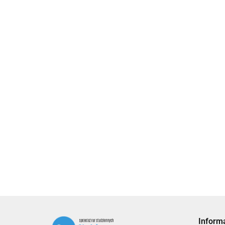
Certix G PLUS (płuczka do
odwiertów pionowych) -
Certix G PLUS (płuczk
25 kg.
69.00
wiertnicza do studni 
ciepła) - 1 tona
2260.00
Inform