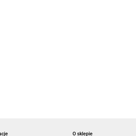
Chaxon
a
Certix G PLUS (płuczka
Grotan WS (preparat
i pomp
wiertnicza do studni i pomp
bakteriobójczy do wier
ciepła) - 500 kg
pionowych) - 10 kg.
1830.00
870.00
DAMBAT
DTP-SOFT
acje
O sklepie