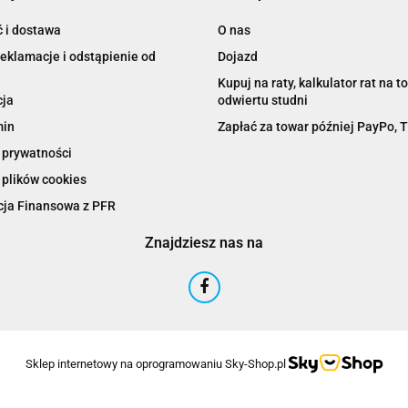
 i dostawa
O nas
DWE Technic
reklamacje i odstąpienie od
Dojazd
Kupuj na raty, kalkulator rat na t
ja
odwiertu studni
min
Zapłać za towar później PayPo, 
 prywatności
 plików cookies
Fox Fitting
ja Finansowa z PFR
Znajdziesz nas na
Gamrat rury do studni głębinowych
Sklep internetowy na oprogramowaniu Sky-Shop.pl