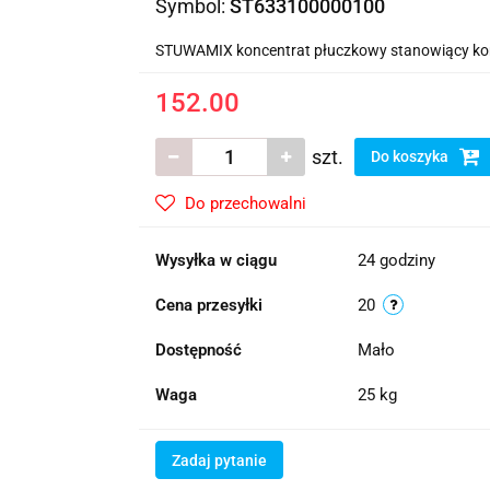
Symbol:
ST633100000100
STUWAMIX koncentrat płuczkowy stanowiący kompo
152.00
szt.
Do koszyka
Do przechowalni
Wysyłka w ciągu
24 godziny
Cena przesyłki
20
Dostępność
Mało
Waga
25 kg
Zadaj pytanie