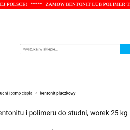
J POLSCE! ***** ZAMÓW BENTONIT LUB POLIMER 
RURY STUDZIENNE
INKLINOMETRY
PIEZOMET
UDNI
BENTONITY PRZEWIERTY
GŁOWICE
HY
E
STEROWANIE
HYDRAULIKA
AKCESORIA
E
Blog
KLINOMETRY
PIEZOMETRY
BENTONITY DO STUDNI
BE
tudni i pomp ciepła
bentonit płuczkowy
STEROWANIE
HYDRAULIKA
AKCESORIA
POMPY GŁĘB
tonitu i polimeru do studni, worek 25 kg