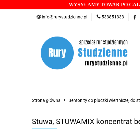
WYSYŁAMY TOWAR PO CAŁE
ASORTYMENT
info@rurystudzienne.pl
533851333
BENTONITY DO ST
WIERTNICE RĘCZN
POMPY GŁĘBINOW
ASORTYMENT
RURY STUDZIENNE
IN
Strona główna
Bentonity do płuczki wiertniczej do s
HYDROIZOLACJE
WIERTNICE RĘCZNE
Stuwa, STUWAMIX koncentrat ben