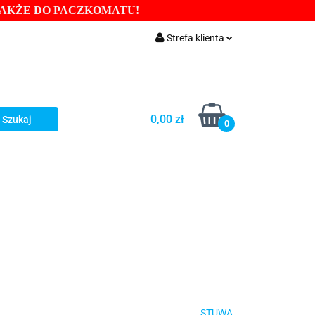
TAKŻE DO PACZKOMATU
!
RY
Strefa klienta
DROIZOLACJE
Zaloguj się
Zarejestruj się
Dodaj zgłoszenie
0,00 zł
0
Zgody cookies
NTONITY PRZEWIERTY
GŁOWICE
INOWE
Blog
STUWA