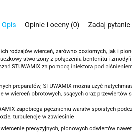
Opis
Opinie i oceny (0)
Zadaj pytanie
ich rodzajów wierceń, zarówno poziomych, jak i pio
uczkowy stworzony z połączenia bentonitu i zmodyf
eszać STUWAMIX za pomocą iniektora pod ciśnieniem
yjnych preparatów, STUWAMIX można użyć natychmias
 w wierceń obrotowych, ssących oraz przewiertów 
UWAMIX zapobiega pęcznieniu warstw spoistych podcz
lozie, turbulencje w zawiesinie
iercenie precyzyjnych, pionowych odwiertów nawet p