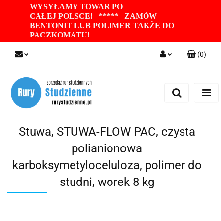
WYSYŁAMY TOWAR PO
CAŁEJ POLSCE! ***** ZAMÓW
BENTONIT LUB POLIMER TAKŻE DO
PACZKOMATU
!
(
0
)
Zaloguj się
Zarejestruj się
Dodaj zgłoszenie
Zgody cookies
Stuwa, STUWA-FLOW PAC, czysta
polianionowa
karboksymetyloceluloza, polimer do
studni, worek 8 kg