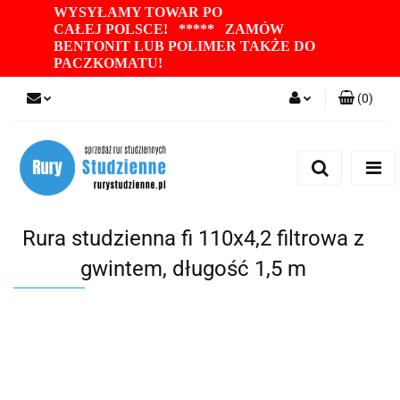
WYSYŁAMY TOWAR PO
CAŁEJ POLSCE! ***** ZAMÓW
BENTONIT LUB POLIMER TAKŻE DO
PACZKOMATU
!
(
0
)
Zaloguj się
Zarejestruj się
Dodaj zgłoszenie
Zgody cookies
Rura studzienna fi 110x4,2 filtrowa z
gwintem, długość 1,5 m