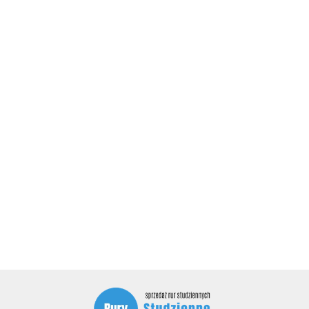
CERTECH
Rura
Rura
Rura
studzienna
piezometru
Rura
studzienna
Rura
fi 115x5,0
fi 90x4,0
studzienna 
fi 125x6,0
148.00
95.00
piezometru,
155.00
filtrowa z
filtrowa,
125x6,5
Chaxon
filtrowa z
175.00
piezometryczna
gwintem,
długość
filtrowa,
gwintem,
145.00
fi 75x4,0
długość
1,5 m
bezkielich
długość 1,5
filtrowa z
1,5 m
z gwintem,
m
siatką, długość
długość 1
(kielichowa)
1.5 m
DAMBAT