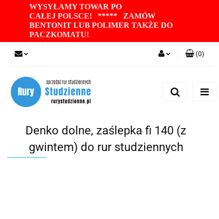
WYSYŁAMY TOWAR PO
CAŁEJ POLSCE! ***** ZAMÓW
BENTONIT LUB POLIMER TAKŻE DO
PACZKOMATU
!
(
0
)
Zaloguj się
Zarejestruj się
Dodaj zgłoszenie
Zgody cookies
Denko dolne, zaślepka fi 140 (z
gwintem) do rur studziennych