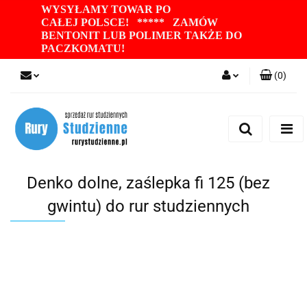
WYSYŁAMY TOWAR PO
CAŁEJ POLSCE! ***** ZAMÓW
BENTONIT LUB POLIMER TAKŻE DO
PACZKOMATU
!
(
0
)
Zaloguj się
Zarejestruj się
Dodaj zgłoszenie
Zgody cookies
Denko dolne, zaślepka fi 125 (bez
gwintu) do rur studziennych