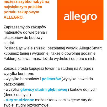
możesz szybko nabyć na
największym polskim
portalu zakupowym
ALLEGRO.
Zapraszamy do zakupów
materiałów do wiercenia i
akcesoriów do budowy
studni.
Posiadając wiele zniżek i bezpłatnej wysyłki AllegroSmart,
kupujesz taniej i wygodniej, także o dowolnej godzinie.
Fakturę za towar masz też do wydruku i odbioru u nich.
Zasada prosta kupujesz towar na studnię na Allegro i
wysyłka kurierem:
- wysyłka bentonitów i
polimerów
(wysyłka nawet do
paczkomatu)
- wysyłka
głowicy studni głębinowej
i korków dolnych
(denek dolnych)
-
rury studzienne
możesz teraz sam skręcać rury do
swojej studni przydomowej.