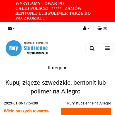
WYSYŁAMY TOWAR PO
CAŁEJ POLSCE! ***** ZAMÓW
BENTONIT LUB POLIMER TAKŻE DO
PACZKOMATU
!
(
0
)
Zaloguj się
Zarejestruj się
Dodaj zgłoszenie
Zgody cookies
Kategorie
Kupuj złącze szwedzkie, bentonit lub
polimer na Allegro
2023-01-06 17:54:00
Rury studzienne na Allegro
Wiele naszych towarów